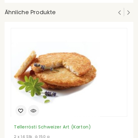
Ähnliche Produkte
Tellerrösti Schweizer Art (Karton)
G
2 x 14 Stk. à 150 g
4 