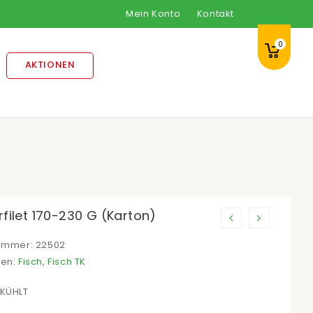
Mein Konto
Kontakt
0
AKTIONEN
filet 170-230 G (Karton)
nummer:
22502
ien:
Fisch
,
Fisch TK
EKÜHLT