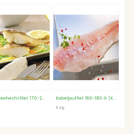
Kap-Seehechtfilet 170-230 G (Karton)
Kabeljaufilet 160-180 G (Karton)
5 kg
1 kg