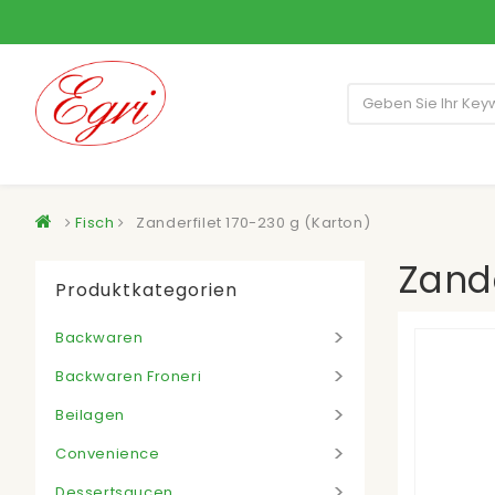
Fisch
Zanderfilet 170-230 g (Karton)
Zande
Produktkategorien
Backwaren
Backwaren Froneri
Beilagen
Convenience
Dessertsaucen