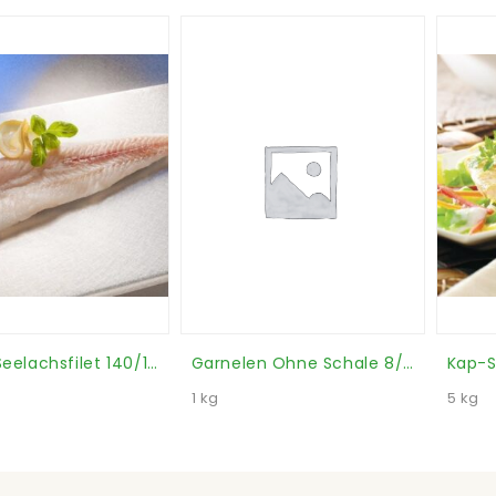
Alaska Seelachsfilet 140/160 G (Karton)
Garnelen Ohne Schale 8/12 (Sack)
1 kg
5 kg