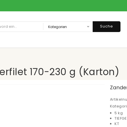
Suche
rfilet 170-230 g (Karton)
Zander
Artikel
Kategor
5 kg
TIEFG
KT