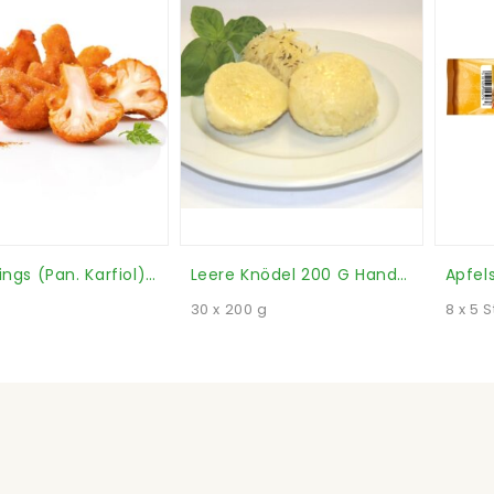
Cauli Wings (pan. Karfiol) (Karton)
Leere Knödel 200 G Handgemacht (Karton)
30 x 200 g
8 x 5 S