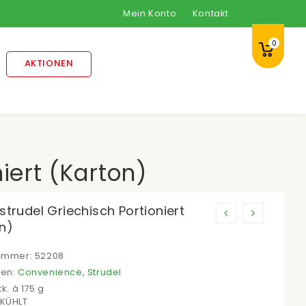
Mein Konto
Kontakt
0
AKTIONEN
iert (Karton)
strudel Griechisch Portioniert
n)
nummer:
52208
ien:
Convenience
,
Strudel
tk. à 175 g
EKÜHLT