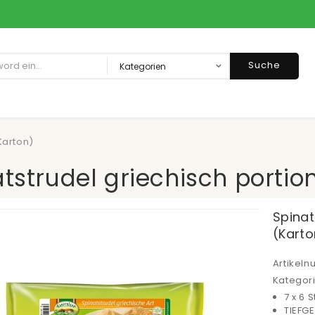
Suche
Karton)
tstrudel griechisch portion
Spinat
(Karto
Artikel
Kategor
7 x 6 S
TIEFG