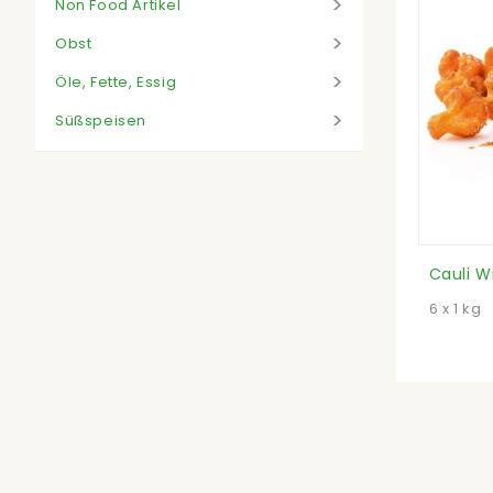
Non Food Artikel
Obst
Öle, Fette, Essig
Süßspeisen
6 x 1 kg