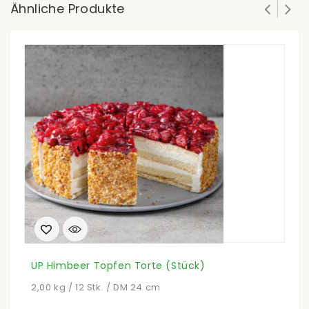
Ähnliche Produkte
UP Himbeer Topfen Torte (Stück)
E
2,00 kg / 12 Stk. / DM 24 cm
2,