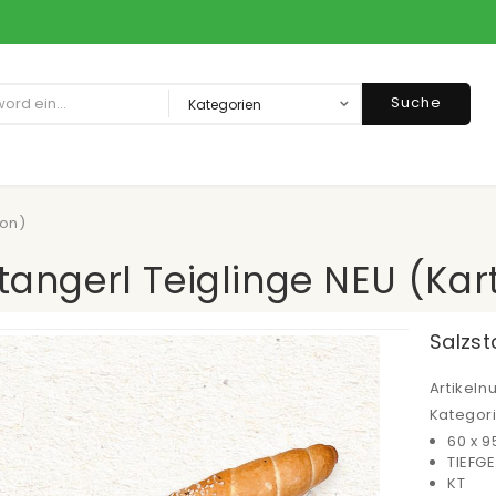
Suche
ton)
tangerl Teiglinge NEU (Kar
Salzst
Artikel
Kategor
60 x 9
TIEFG
KT