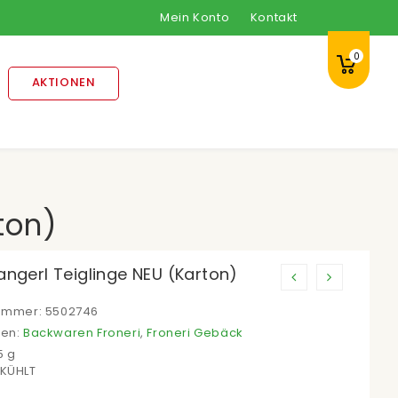
Mein Konto
Kontakt
0
AKTIONEN
ton)
angerl Teiglinge NEU (Karton)
nummer:
5502746
ien:
Backwaren Froneri
,
Froneri Gebäck
5 g
EKÜHLT