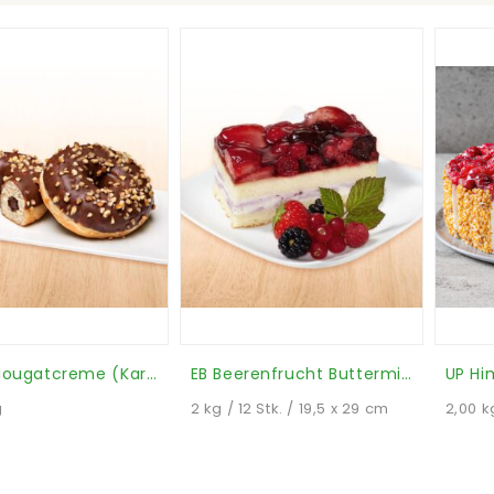
Donut Nougatcreme (Karton)
EB Beerenfrucht Buttermilch Schnitte (Stück)
g
2 kg / 12 Stk. / 19,5 x 29 cm
2,00 k