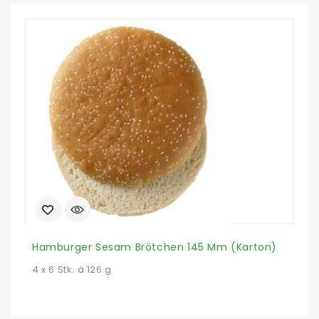
Hamburger Sesam Brötchen 145 Mm (Karton)
W
4 x 6 Stk. à 126 g
6 