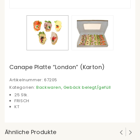
Canape Platte “London” (Karton)
Artikelnummer:
67205
Kategorien:
Backwaren
,
Gebäck belegt/gefüll
25 Stk.
FRISCH
KT
Ähnliche Produkte