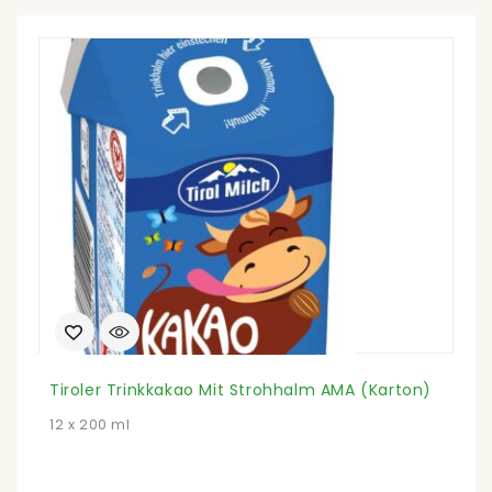
Tiroler Trinkkakao Mit Strohhalm AMA (Karton)
H
12 x 200 ml
7