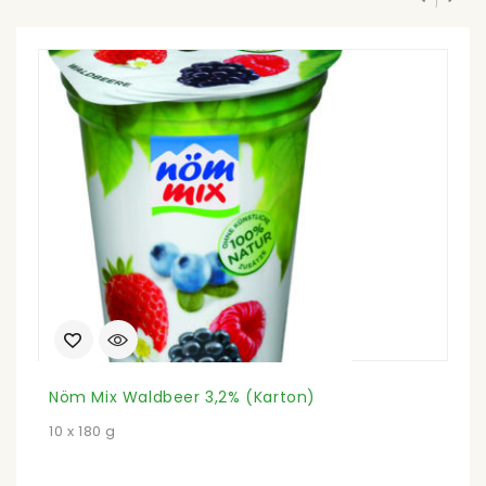
Nöm Mix Waldbeer 3,2% (Karton)
P
10 x 180 g
1,