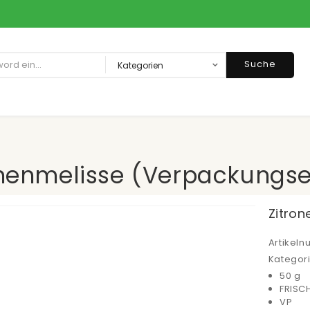
Suche
onenmelisse (Verpackungse
Zitron
Artikel
Kategor
50 g
FRISC
VP