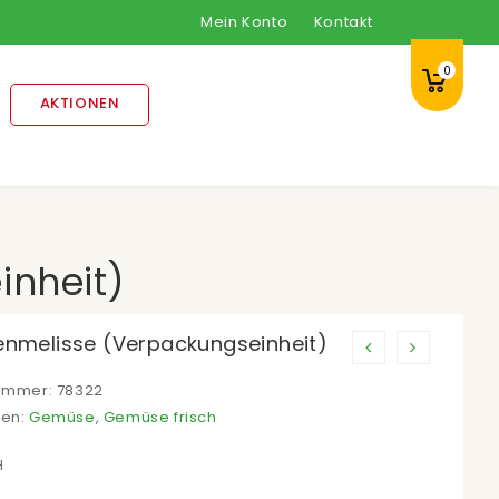
Mein Konto
Kontakt
0
AKTIONEN
inheit)
enmelisse (Verpackungseinheit)
nummer:
78322
ien:
Gemüse
,
Gemüse frisch
H