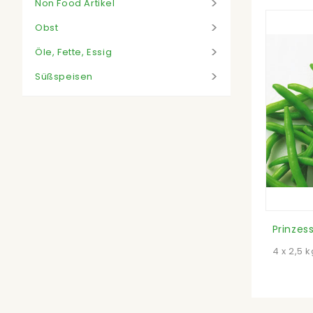
Non Food Artikel
Obst
Öle, Fette, Essig
Süßspeisen
Prinzes
4 x 2,5 k