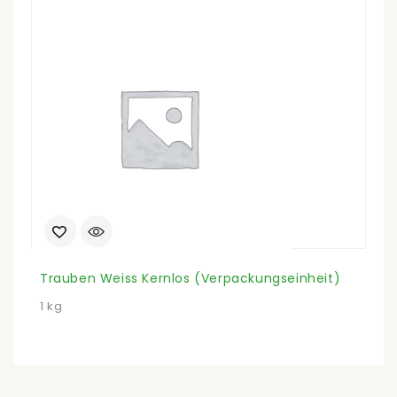
Trauben Weiss Kernlos (Verpackungseinheit)
Ki
1 kg
33