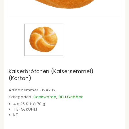
Kaiserbrötchen (Kaisersemmel)
(Karton)
Artikelnummer:
824202
Kategorien:
Backwaren
,
DEH Gebäck
4 x 25 Stk à 70 g
TIEFGEKÜHLT
KT