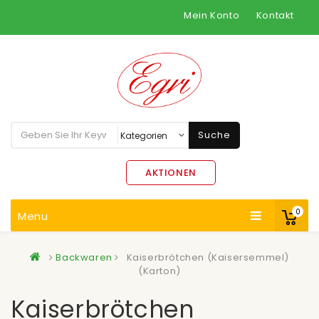
Mein Konto
Kontakt
Suche
AKTIONEN
0
Menu
Backwaren
Kaiserbrötchen (Kaisersemmel)
(Karton)
Kaiserbrötchen