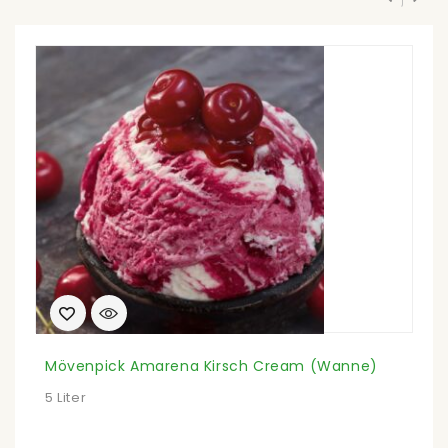
Mövenpick Amarena Kirsch Cream (Wanne)
IP
5 Liter
20