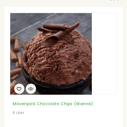
Mövenpick Chocolate Chips (Wanne)
I
5 Liter
20