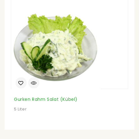
Gurken Rahm Salat (Kübel)
E
5 Liter
10