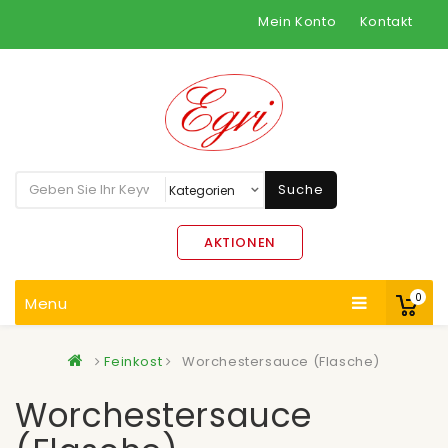
Mein Konto
Kontakt
Suche
AKTIONEN
0
Menu
Feinkost
Worchestersauce (Flasche)
Worchestersauce