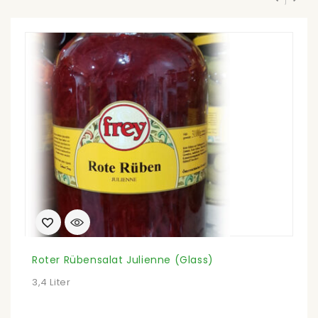
Roter Rübensalat Julienne (Glass)
K
3,4 Liter
1,