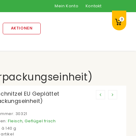
Mein Konto
Kontakt
0
AKTIONEN
erpackungseinheit)
chnitzel EU Geplättet
ackungseinheit)
nummer:
30321
ien:
Fleisch
,
Geflügel frisch
. à 140 g
artikel