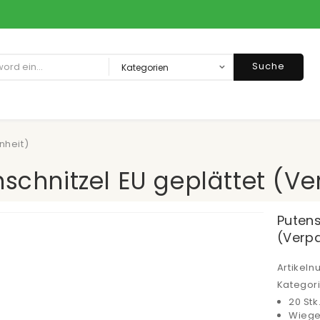
Suche
nheit)
schnitzel EU geplättet (V
Putens
(Verp
Artikel
Kategor
20 Stk
Wiege