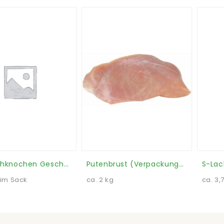
R-Fleischknochen Geschnitten AT (Verpackungseinheit)
Putenbrust (Verpackungseinheit)
 im Sack
ca. 2 kg
ca. 3,