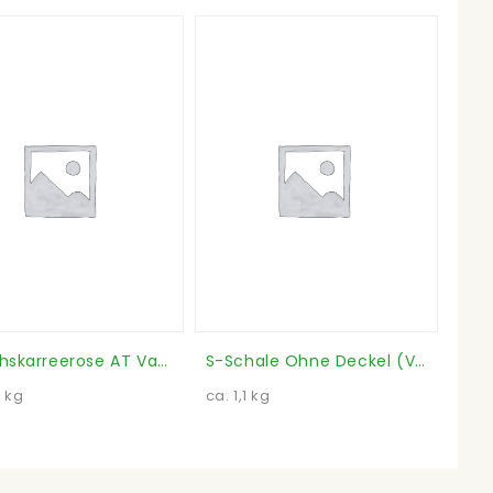
S-Lachskarreerose AT Vac. (Verpackungseinheit)
S-Schale Ohne Deckel (Verpackungseinheit)
7 kg
ca. 1,1 kg
3 kg