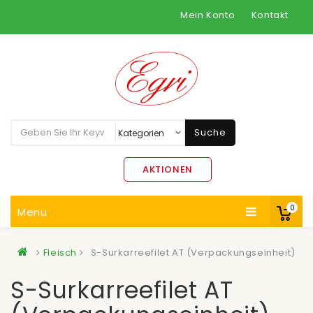
Mein Konto
Kontakt
Suche
AKTIONEN
0
Menu
Fleisch
S-Surkarreefilet AT (Verpackungseinheit)
S-Surkarreefilet AT