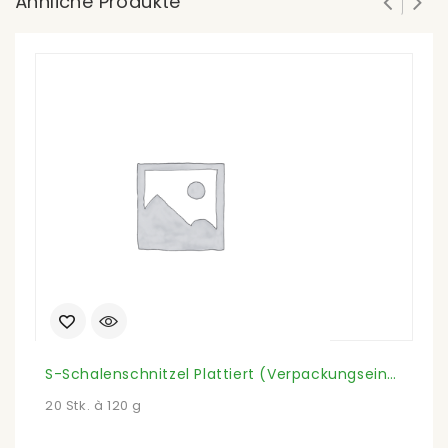
Ähnliche Produkte
S-Schalenschnitzel Plattiert (Verpackungseinheit)
20 Stk. à 120 g
ca