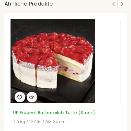
Ähnliche Produkte
UP Erdbeer Buttermilch Torte (Stück)
U
2,3 kg / 12 Stk. / DM 24 cm
1,