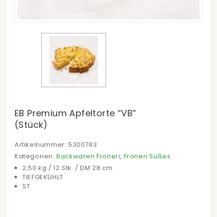
EB Premium Apfeltorte “VB”
(Stück)
Artikelnummer:
5300793
Kategorien:
Backwaren Froneri
,
Froneri Süßes
2,50 kg / 12 Stk. / DM 28 cm
TIEFGEKÜHLT
ST