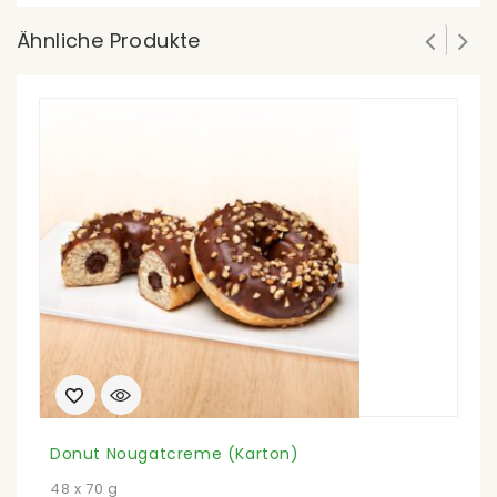
Ähnliche Produkte
Donut Nougatcreme (Karton)
U
48 x 70 g
2,