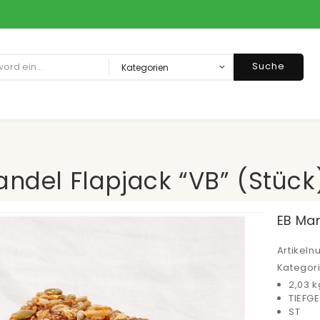
Suche
ndel Flapjack “VB” (Stück
EB Man
Artikel
Kategor
2,03 k
TIEFG
ST