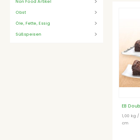
Non Food Artikel
Obst
Öle, Fette, Essig
Süßspeisen
1,00 kg /
cm