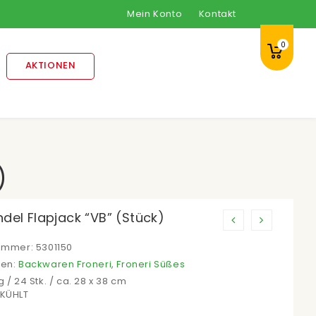
Mein Konto
Kontakt
0
AKTIONEN
)
del Flapjack “VB” (Stück)
nummer:
5301150
ien:
Backwaren Froneri
,
Froneri Süßes
g / 24 Stk. / ca. 28 x 38 cm
EKÜHLT