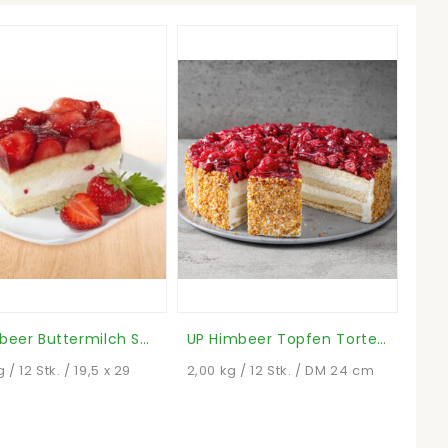
EB Erdbeer Buttermilch Schnitte (Stück)
UP Himbeer Topfen Torte (Stück)
 / 12 Stk. / 19,5 x 29
2,00 kg / 12 Stk. / DM 24 cm
2,00