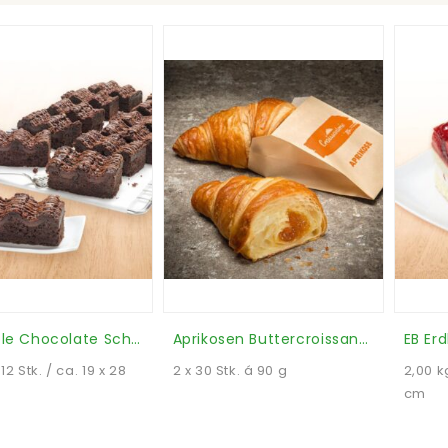
EB Double Chocolate Schnitte (Stück)
Aprikosen Buttercroissant (Marillen) (Karton)
 12 Stk. / ca. 19 x 28
2 x 30 Stk. á 90 g
2,00 kg
cm