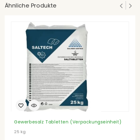
Ähnliche Produkte
Gewerbesalz Tabletten (Verpackungseinheit)
25 kg
1 