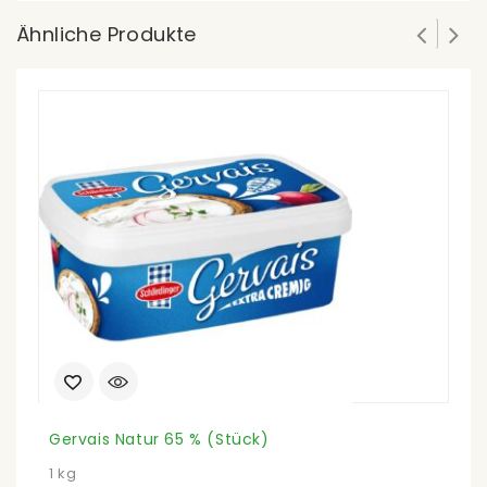
Ähnliche Produkte
Gervais Natur 65 % (Stück)
N
1 kg
10